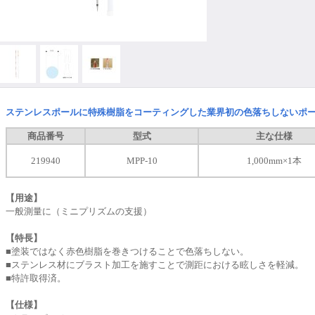
ステンレスポールに特殊樹脂をコーティングした業界初の色落ちしないポ
商品番号
型式
主な仕様
219940
MPP-10
1,000mm×1本
【用途】
一般測量に（ミニプリズムの支援）
【特長】
■
塗装ではなく赤色樹脂を巻きつけることで色落ちしない。
■
ステンレス材にブラスト加工を施すことで測距における眩しさを軽減。
■
特許取得済
。
【仕様】