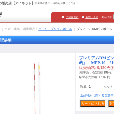
の販売店【アイネット】
測量機の修理・点検もお任せください
ご利用案内
｜
お問い合せ
商品検索
:
｜ 土木・建築・測量用品 >
ポール・プリズムポール
｜
プレミアムDMピンポール「は
商品詳細
プレミアムDMピ
蔵」 MPP-10 219
販売価格
:
9,150円
(
[在庫あり/翌営業日出荷]
希望小売価格
:
17,160円
数量
:
セット
返品特約に関する重要事
｜