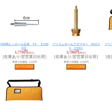
DM用ピンポール石突 YS 【2100
プリズムポールアダプター MAG5
プリ
03】
0 221851
1,770円
3,780円
(税込)
(税込)
[在庫あり/翌営業日出荷]
[在庫あり/翌営業日出荷]
[
希望小売価格
:
2,420円
希望小売価格
:
6,050円