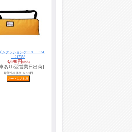
ズムクッションケース PR-C
217358
3,690円
(税込)
在庫あり/翌営業日出荷]
希望小売価格
:
6,270円