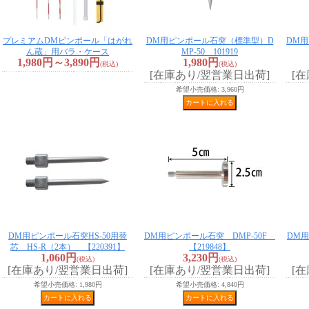
プレミアムDMピンポール「はがれ
DM用ピンポール石突（標準型）D
DM用
ん蔵」用バラ・ケース
MP-50 101919
1,980円～3,890円
1,980円
(税込)
(税込)
[在庫あり/翌営業日出荷]
[
希望小売価格
:
3,960円
DM用ピンポール石突HS-50用替
DM用ピンポール石突 DMP-50F
DM
芯 HS-R（2本） 【220391】
【219848】
1,060円
3,230円
(税込)
(税込)
[在庫あり/翌営業日出荷]
[在庫あり/翌営業日出荷]
[
希望小売価格
:
1,980円
希望小売価格
:
4,840円