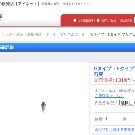
の販売店【アイネット】
測量機の修理・点検もお任せください
ご利用案内
｜
お問い合せ
商品検索
:
｜ 土木・建築・測量用品 >
ポール・プリズムポール
｜
Dタイプ・Eタイプ プリズ
商品詳細
Dタイプ・Eタイ
石突
販売価格
:
1,310円～
オプションにより価格が変わ
在庫確認はこちら
商品番号/型式
:
数量
:
個
返品特約に関する重要事