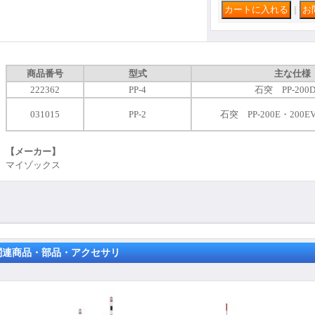
｜
商品番号
型式
主な仕様
222362
PP-4
石突 PP-200
031015
PP-2
石突
PP-200E・200E
【メーカー】
マイゾックス
関連商品・部品・アクセサリ