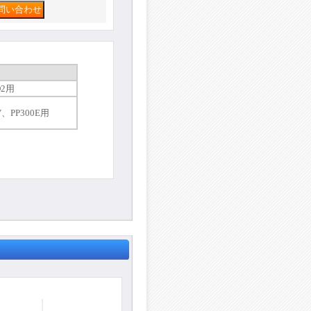
D2用
V、PP300E用