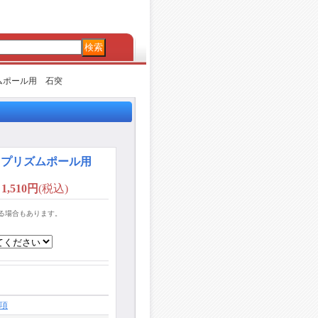
ムポール用 石突
プ プリズムポール用
1,510円
(税込)
る場合もあります。
項