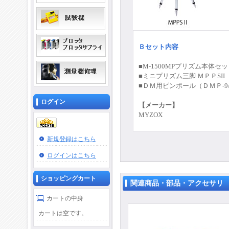
Ｂセット内容
■M-1500MP
プリズム本体セッ
■
ミニプリズム三脚 ＭＰＰSII
■
ＤＭ用ピンポール（ＤＭＰ-9/
ログイン
【メーカー】
MYZOX
新規登録はこちら
ログインはこちら
ショッピングカート
関連商品・部品・アクセサリ
カートの中身
カートは空です。