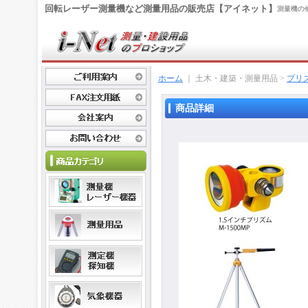
回転レーザー測量機など測量用品の販売店【アイネット】
測量機の
ホーム
｜ 土木・建築・測量用品 >
プリ
商品詳細