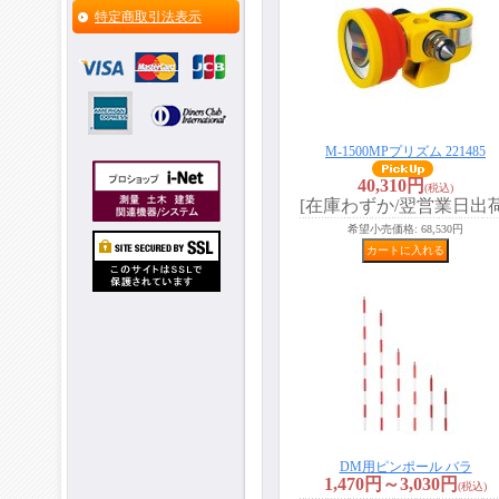
特定商取引法表示
M-1500MPプリズム 221485
40,310円
(税込)
[在庫わずか/翌営業日出荷
希望小売価格
:
68,530円
DM用ピンポール バラ
1,470円～3,030円
(税込)