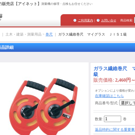
の販売店【アイネット】
測量機の修理・点検もお任せください
ご利用案内
｜
お問い合せ
商品検索
:
｜ 土木・建築・測量用品 >
巻尺
｜
ガラス繊維巻尺 マイグラス ＪＩＳ１級
商品詳細
ガラス繊維巻尺 
級
販売価格
:
2,460円～
オプションにより価格が変わ
在庫確認はこちら
商品番号/型式
:
数量
:
巻
返品特約に関する重要事