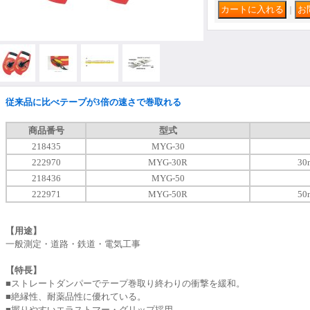
｜
従来品に比べテープが3倍の速さで巻取れる
商品番号
型式
218435
MYG-30
222970
MYG-30R
3
218436
MYG-50
222971
MYG-50R
5
【用途】
一般測定・道路・鉄道・電気工事
【特長】
■ストレートダンパーでテープ巻取り終わりの衝撃を緩和。
■絶縁性、耐薬品性に優れている。
■握りやすいエラストマー・グリップ採用。