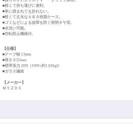
■軽くて持ち運びに便利。
■車に踏まれても折れない。
■軽くて丈夫なＡＢＳ樹脂ケース。
■ゴミなどによる故障を防ぐ密閉ギヤ室。
■水洗い可能。
■空転防止機構付。
【仕様】
■テープ幅 13mm
■厚さ 0.55mm
■標準張力 20N（10N≒約1.02kgf）
■ガラス繊維
【メーカー】
ＭＹＺＯＸ