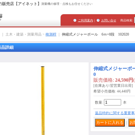
の販売店【アイネット】
測量機の修理・点検もお任せください
ご利用案内
｜
お問い合せ
商品検索
:
｜ 土木・建築・測量用品 >
検測桿
｜
伸縮式メジャーポール 6ｍ×8段 102020
商品詳細
伸縮式メジャーポール
0
販売価格
:
24,590円
[在庫あり/翌営業日出荷]
希望小売価格
:
44,440円
数量
:
本
返品特約に関する重要事
｜