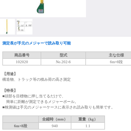
測定長が手元のメジャーで読み取り可能
商品番号
型式
主な仕様
102020
No.202-6
6m×8段
【用途】
構造物、トラック等の積み荷の高さ測定
【特長】
■頭部を目標物に押し当てるだけで、
簡単に距離が測定できるメジャーポール。
■検測値は手元のメジャーケースに表示され読み取りも簡単です。
全縮時（mm）
重量（kg）
6m×8段
940
1.1