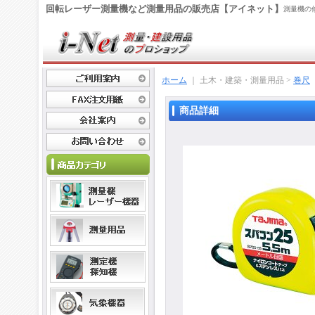
回転レーザー測量機など測量用品の販売店【アイネット】
測量機の
ホーム
｜ 土木・建築・測量用品 >
巻尺
商品詳細