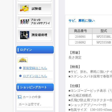
サビ、摩耗に強い
商品番号
型式
216091
SP2555BL
216092
SP2555SB
ログイン
【用途】
長さ測定
【特長】
新規登録はこちら
■
サビ、折れ、摩耗に強いナ
ログインはこちら
■ステンレスバネ採用で巻取
【仕様】
ショッピングカート
■ヨンゴーゴーピッチ表示（?
■0点補正移動爪
カートの中身
■爪飛び防止用プロテクター
カートは空です。
■ショックアブソーバー付
■包装サイズ 130×105×43m