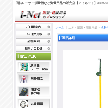
回転レーザー測量機など測量用品の販売店【アイネット】
測量機の
ホーム
｜ 土木・建築・測量用品 >
検測
商品詳細