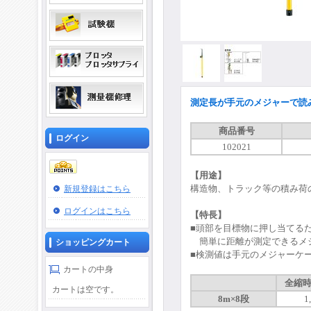
測定長が手元のメジャーで読
商品番号
ログイン
102021
【用途】
構造物、トラック等の積み荷
新規登録はこちら
ログインはこちら
【特長】
■頭部を目標物に押し当てる
簡単に距離が測定できるメ
ショッピングカート
■検測値は手元のメジャーケ
カートの中身
全縮時
カートは空です。
8m×8段
1