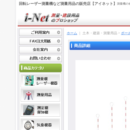
回転レーザー測量機など測量用品の販売店【アイネット】
測量機の
ホーム
｜ 土木・建築・測量用品 >
ポー
商品詳細