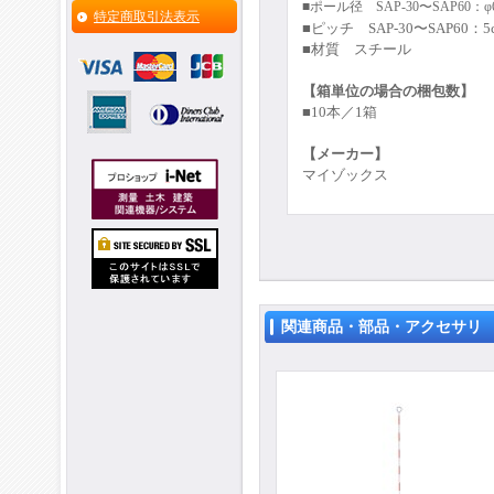
■ポール径
SAP-30〜SAP60：
φ
特定商取引法表示
■ピッチ SAP-30〜SAP60：5
■
材質 スチール
【
箱単位の場合の梱包数
】
■1
0本／1箱
【メーカー】
マイゾックス
関連商品・部品・アクセサリ