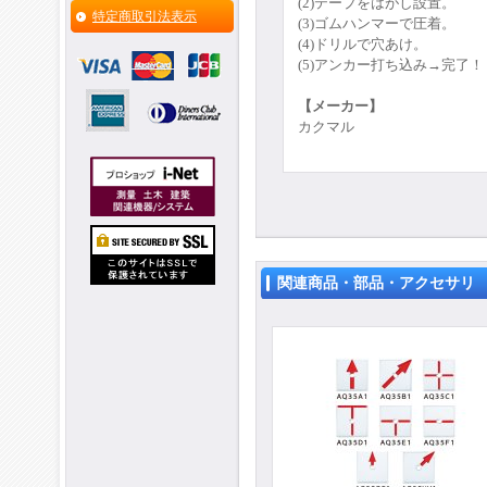
(2)テープをはがし設置
。
特定商取引法表示
(3)ゴムハンマーで圧着
。
(4)ドリルで穴あけ
。
(5)アンカー打ち込み→完了！
【メーカー】
カクマル
関連商品・部品・アクセサリ