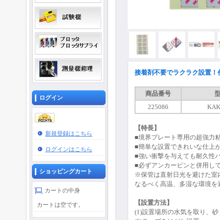
接着剤不要でラクラク設置！
商品番号
ログイン
225086
KAK
【特長】
新規登録はこちら
■
境界プレート専用の超強力
■
簡単な設置できれいな仕上
ログインはこちら
■強い衝撃を与えても耐久性
■
必ずアンカーピンと併用し
ショッピングカート
※保管は直射日光を避けた室
なるべく高温、多湿な環境を
カートの中身
【設置方法】
カートは空です。
(1)設置場所の水気を取り、