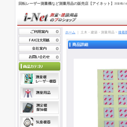
回転レーザー測量機など測量用品の販売店【アイネット】
測量機の
ホーム
｜ 土木・建築・測量用品 >
接着
商品詳細