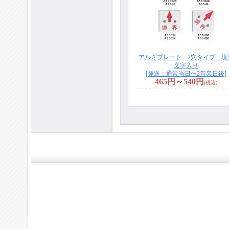
アルミプレート 2穴タイプ 境
文字入り
[発送：通常当日〜2営業日後]
465円～540円
(税込)