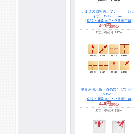
アルミ製回転防止プレート 1穴
イプ 35×35×3mm
[発送：通常当日〜2営業日後]
405円
(税込)
希望小売価格
:
517円
境界用標示板（真鍮製） 1穴タイ
35×35×2mm
[発送：通常当日〜2営業日後]
440円
(税込)
希望小売価格
:
566円