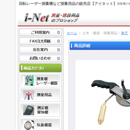
回転レーザー測量機など測量用品の販売店【アイネット】
測量機の
ホーム
｜ 土木・建築・測量用品 >
巻尺
商品詳細