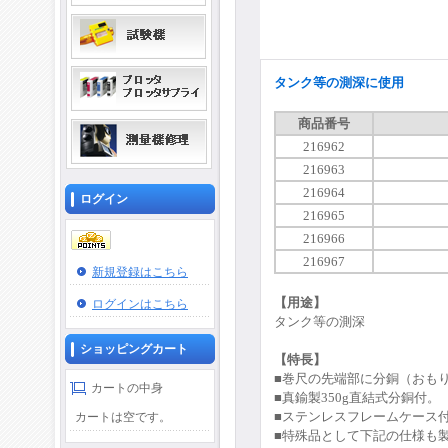
タンク等の測深に使用
商品番号
216962
216963
216964
ログイン
216965
216966
216967
新規登録はこちら
【用途】
ログインはこちら
タンク等の測深
ショッピングカート
【特長】
■巻尺の先端部に分銅（おも
カートの中身
■真鍮製350g直結式分銅付。
■ステンレスフレームケース
カートは空です。
■特殊品として下記の仕様も