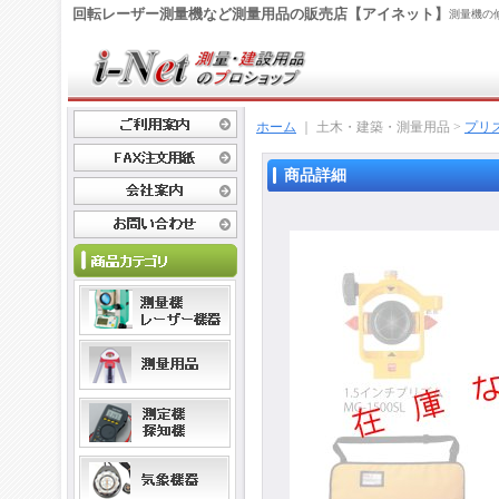
回転レーザー測量機など測量用品の販売店【アイネット】
測量機の
ホーム
｜ 土木・建築・測量用品 >
プリ
商品詳細